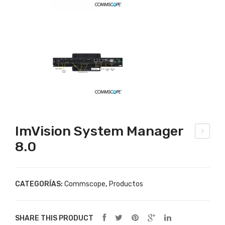
ImVision System Manager
8.0
OM
MS
CO
CATEGORÍAS:
Commscope
,
Productos
PE
SYS
TIM
SHARE THIS PRODUCT